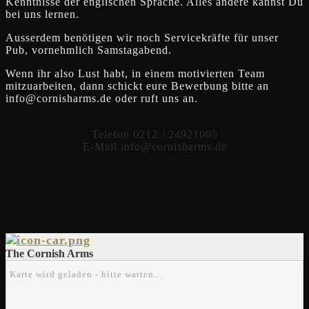
Kenntnisse der englischen Sprache. Alles andere kannst Du
bei uns lernen.
Ausserdem benötigen wir noch Servicekräfte für unser
Pub, vornehmlich Samstagabend.
Wenn ihr also Lust habt, in einem motivierten Team
mitzuarbeiten, dann schickt eure Bewerbung bitte an
info@cornisharms.de oder ruft uns an.
Telefon 0212 / 24921005
E-Mail info@cornisharms.de
The Cornish Arms
Karte wird geladen - bitte warten...