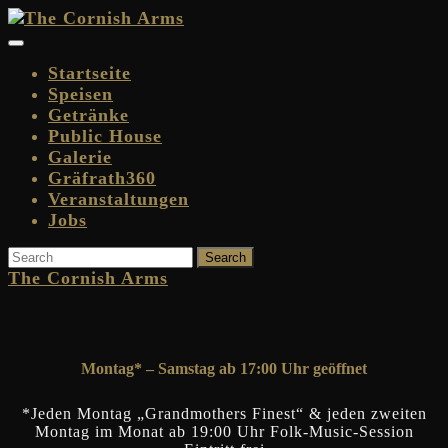
Skip
to
Open
content
Button
Startseite
Speisen
Getränke
Public House
Galerie
Gräfrath360
Veranstaltungen
Jobs
Close
Search
for:
Button
The Cornish Arms
Montag* – Samstag ab 17:00 Uhr geöffnet
*Jeden Montag „Grandmothers Finest“ & jeden zweiten
Montag im Monat ab 19:00 Uhr Folk-Music-Session